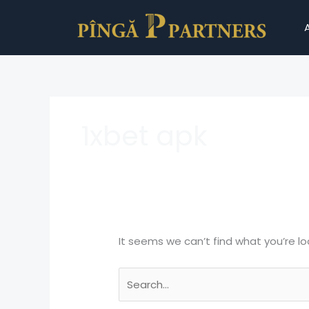
Skip
Search
to
for:
content
1xbet apk
It seems we can’t find what you’re lo