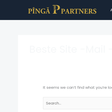
Skip
Search
to
for:
content
Beste Site -Mail
It seems we can’t find what you’re lo