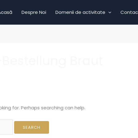
Acasă
Despre Noi
Domenii de activitate
Contac
 -Bestellung Braut
oking for. Perhaps searching can help.