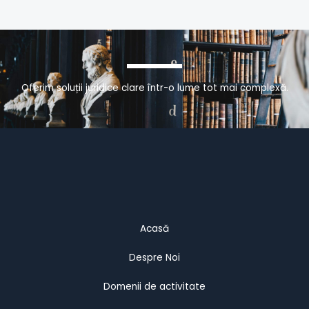
Oferim soluții juridice clare într-o lume tot mai complexă.
Acasă
Despre Noi
Domenii de activitate