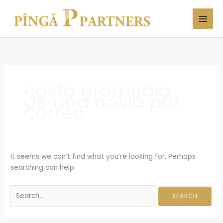
Skip
Search
to
for:
content
costo promedio
de una novia por
correo
It seems we can’t find what you’re looking for. Perhaps
searching can help.