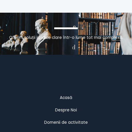
Oferim soluții juridice clare într-o lume tot mai complexă.
Acasă
Despre Noi
Domenii de activitate