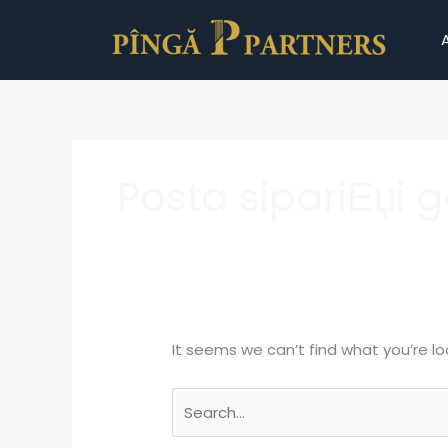
Skip
Search
to
for:
content
Posta sipariЕџi g
It seems we can’t find what you’re lo