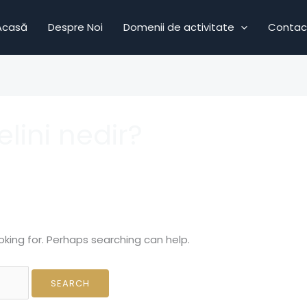
Acasă
Despre Noi
Domenii de activitate
Contac
elini nedir?
oking for. Perhaps searching can help.