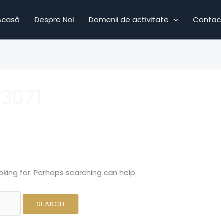
Acasă
Despre Noi
Domenii de activitate
Contac
3071
oking for. Perhaps searching can help.