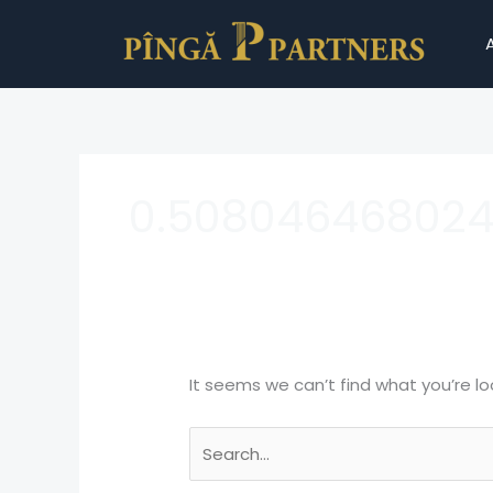
Skip
Search
to
for:
content
0.508046468024
It seems we can’t find what you’re lo