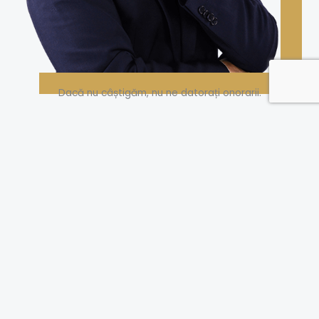
Dacă nu câștigăm, nu ne datorați onorarii.
Consultații GRATUITE
Consultațiile noastre sunt gratuite și oferă informații utile
și precise. Experiența acumulată în structura de
conducere a unui asigurator de top ne conferă un avantaj
clar în soluționarea cererilor.