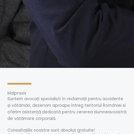
Malpraxis
Suntem avocați specialiști în reclamații pentru accidente
și vătămări, deservim aproape întreg teritoriul României si
oferim asistență dedicată pentru cererea dumneavoastră
de vătămare corporală.
Consultațiile noastre sunt absolut gratuite!