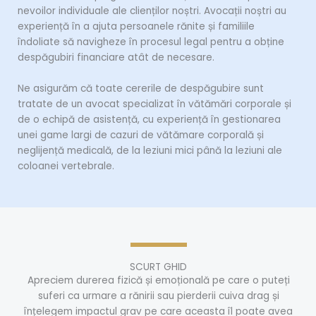
nevoilor individuale ale clienților noștri. Avocații noștri au
experiență în a ajuta persoanele rănite și familiile
îndoliate să navigheze în procesul legal pentru a obține
despăgubiri financiare atât de necesare.
Ne asigurăm că toate cererile de despăgubire sunt
tratate de un avocat specializat în vătămări corporale și
de o echipă de asistență, cu experiență în gestionarea
unei game largi de cazuri de vătămare corporală și
neglijență medicală, de la leziuni mici până la leziuni ale
coloanei vertebrale.
SCURT GHID
Apreciem durerea fizică și emoțională pe care o puteți
suferi ca urmare a rănirii sau pierderii cuiva drag și
înțelegem impactul grav pe care aceasta îl poate avea