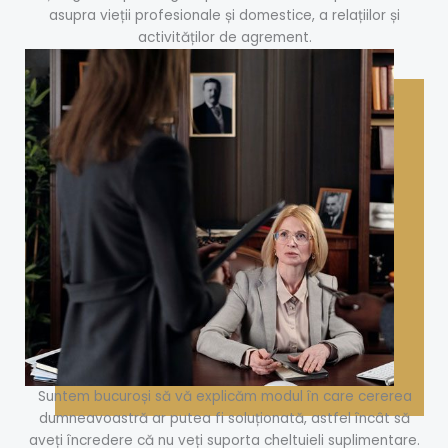
asupra vieții profesionale și domestice, a relațiilor și
activităților de agrement.
Suntem bucuroși să vă explicăm modul în care cererea
dumneavoastră ar putea fi soluționată, astfel încât să
aveți încredere că nu veți suporta cheltuieli suplimentare.