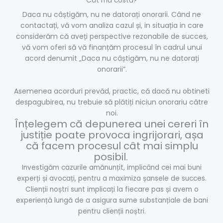
Cât mă costă?
Daca nu câștigăm, nu ne datorați onorarii. Când ne
contactați, vă vom analiza cazul și, in situația in care
considerăm că aveți perspective rezonabile de succes,
vă vom oferi să vă finanțăm procesul în cadrul unui
acord denumit „Daca nu câștigăm, nu ne datorați
onorarii”.
Asemenea acorduri prevăd, practic, că dacă nu obtineti
despagubirea, nu trebuie să plătiți niciun onorariu către
noi.
Înțelegem că depunerea unei cereri în
justiție poate provoca ingrijorari, așa
că facem procesul cât mai simplu
posibil.
Investigăm cazurile amănunțit, implicând cei mai buni
experți și avocați, pentru a maximiza șansele de succes.
Clienții noștri sunt implicați la fiecare pas și avem o
experiență lungă de a asigura sume substanțiale de bani
pentru clienții noștri.