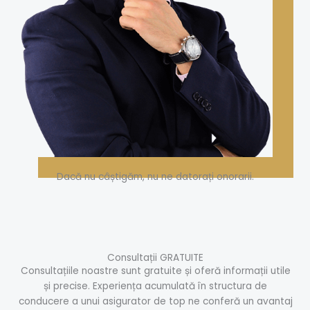
Dacă nu câștigăm, nu ne datorați onorarii.
Consultații GRATUITE
Consultațiile noastre sunt gratuite și oferă informații utile
și precise. Experiența acumulată în structura de
conducere a unui asigurator de top ne conferă un avantaj