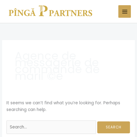
Skip
Search
to
for:
content
Agence de
messagerie de
commande de
mariГ©e
It seems we can’t find what you’re looking for. Perhaps
searching can help.