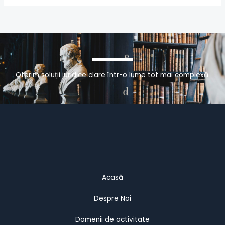
Oferim soluții juridice clare într-o lume tot mai complexă.
Acasă
Despre Noi
Domenii de activitate