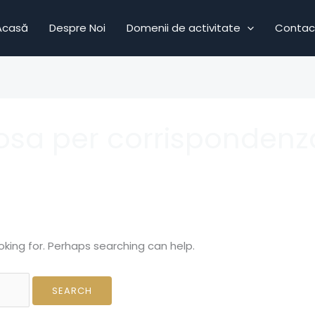
Acasă
Despre Noi
Domenii de activitate
Contac
sposa per corrispondenz
oking for. Perhaps searching can help.