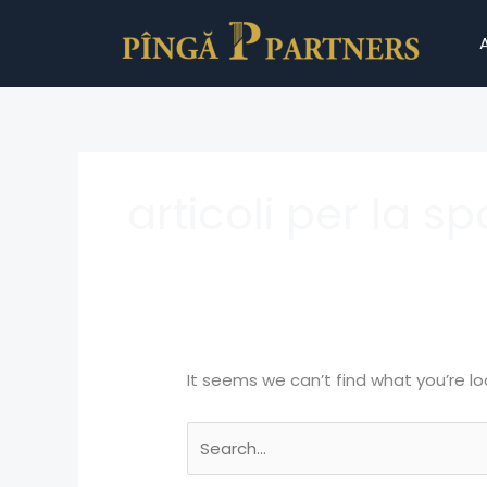
Skip
Search
to
for:
content
articoli per la 
It seems we can’t find what you’re lo