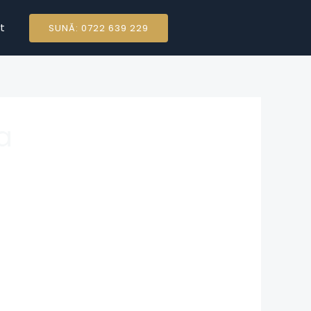
t
SUNĂ: 0722 639 229
a