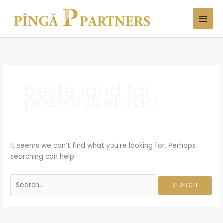
Skip
Search
to
for:
content
beste land for
postordrebrud
It seems we can’t find what you’re looking for. Perhaps
searching can help.