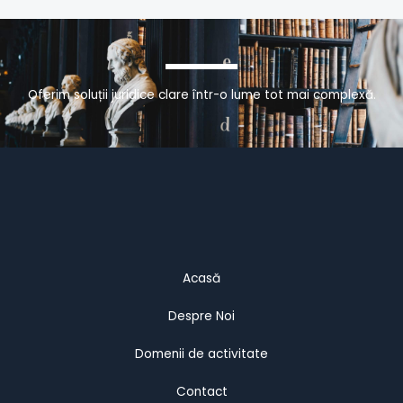
Oferim soluții juridice clare într-o lume tot mai complexă.
Acasă
Despre Noi
Domenii de activitate
Contact