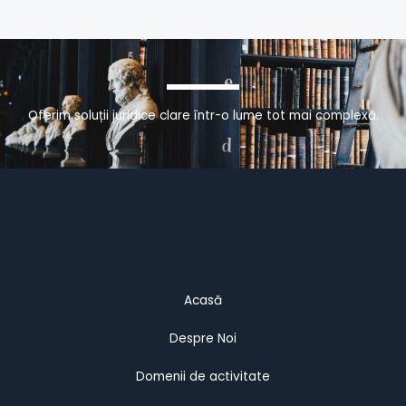
Oferim soluții juridice clare într-o lume tot mai complexă.
Acasă
Despre Noi
Domenii de activitate