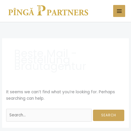
Skip
Search
to
for:
content
Beste Mail -
Bestellung
Brautagentur
It seems we can’t find what you’re looking for. Perhaps
searching can help.