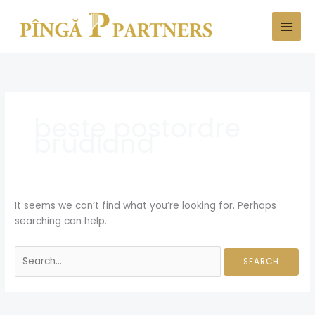
Skip
Search
to
for:
content
beste postordre
brudland
It seems we can’t find what you’re looking for. Perhaps
searching can help.