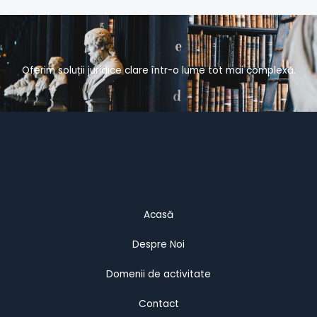
Oferim soluții juridice clare într-o lume tot mai complexă.
Acasă
Despre Noi
Domenii de activitate
Contact