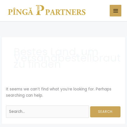
Skip
Search
to
for:
content
Bestes Land, um
Versandbestellbraut
zu finden
It seems we can’t find what you’re looking for. Perhaps
searching can help.