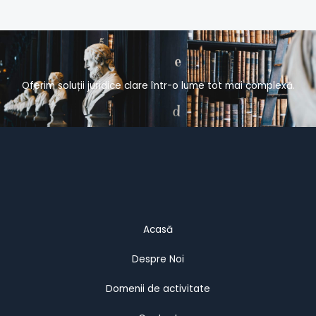
Oferim soluții juridice clare într-o lume tot mai complexă.
Acasă
Despre Noi
Domenii de activitate