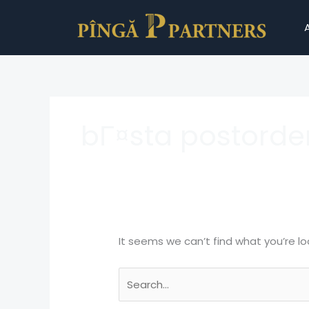
Skip
Search
to
for:
content
bГ¤sta postorde
It seems we can’t find what you’re lo