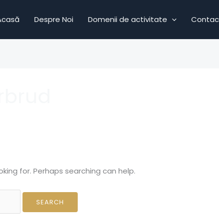
Acasă
Despre Noi
Domenii de activitate
Contac
rbrud
oking for. Perhaps searching can help.