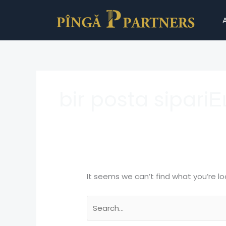
Skip
Search
to
for:
content
bir posta sipariЕ
It seems we can’t find what you’re lo