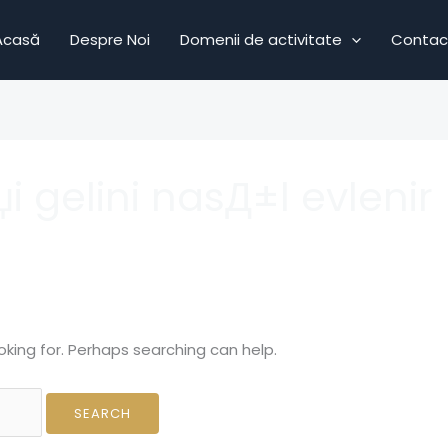
Acasă
Despre Noi
Domenii de activitate
Contac
џi gelini nasД±l evlenir
oking for. Perhaps searching can help.