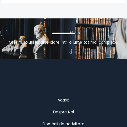
Oferim soluții juridice clare într-o lume tot mai complexă.
Acasă
Despre Noi
Domenii de activitate