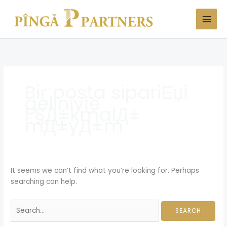
Skip
Search
to
for:
content
Bir posta sipariЕџi
geliniyle
Г§Д±kmalД±
mД±yД±m
It seems we can’t find what you’re looking for. Perhaps
searching can help.