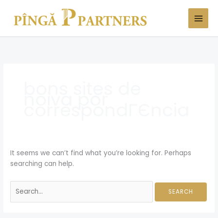
Skip
Search
to
for:
content
bons sites de
noiva por
correspondГЄncia
It seems we can’t find what you’re looking for. Perhaps
searching can help.