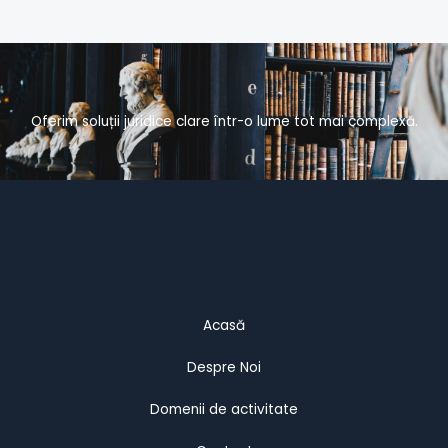
Oferim soluții juridice clare într-o lume tot mai complexă.
Acasă
Despre Noi
Domenii de activitate