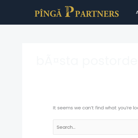
Skip
Search
to
for:
content
bÃ¤sta postorde
It seems we can’t find what you’re lo