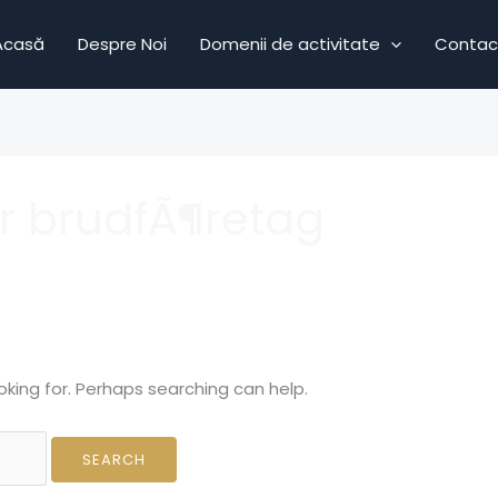
Acasă
Despre Noi
Domenii de activitate
Contac
r brudfÃ¶retag
oking for. Perhaps searching can help.