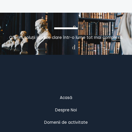
Oferim soluții juridice clare într-o lume tot mai complexă.
Acasă
Despre Noi
Domenii de activitate