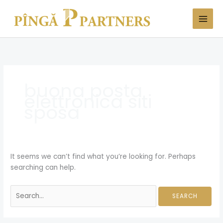
Skip
Search
to
for:
content
buona posta
elettronica siti
sposa
It seems we can’t find what you’re looking for. Perhaps
searching can help.