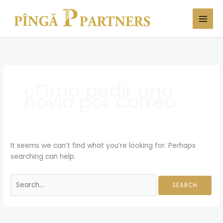
Skip
Search
to
for:
content
cГіmo pedir una
novia por correo
It seems we can’t find what you’re looking for. Perhaps
searching can help.