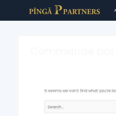
Skip
Search
to
for:
content
Commande par c
It seems we can’t find what you’re lo