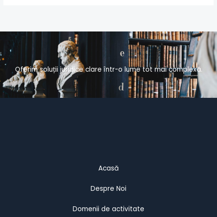
Oferim soluții juridice clare într-o lume tot mai complexă.
Acasă
Despre Noi
Domenii de activitate