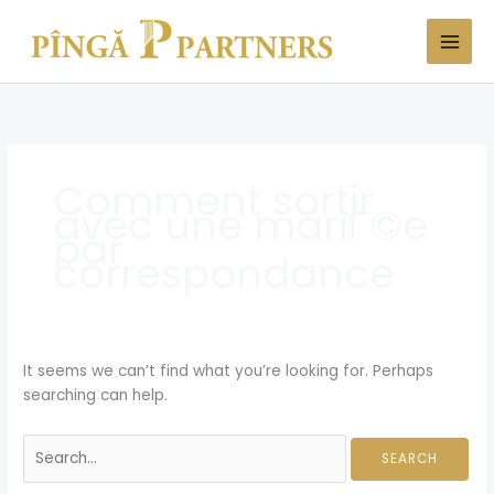
Skip
Search
to
for:
content
Comment sortir
avec une mariГ©e
par
correspondance
It seems we can’t find what you’re looking for. Perhaps
searching can help.