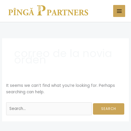
Skip
Search
to
for:
content
correo de la novia
orden
It seems we can’t find what you’re looking for. Perhaps
searching can help.