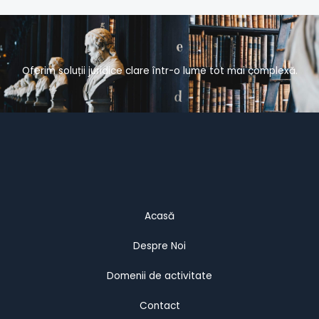
Oferim soluții juridice clare într-o lume tot mai complexă.
Acasă
Despre Noi
Domenii de activitate
Contact