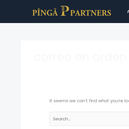
Skip
Search
to
for:
content
correo en orden
It seems we can’t find what you’re lo