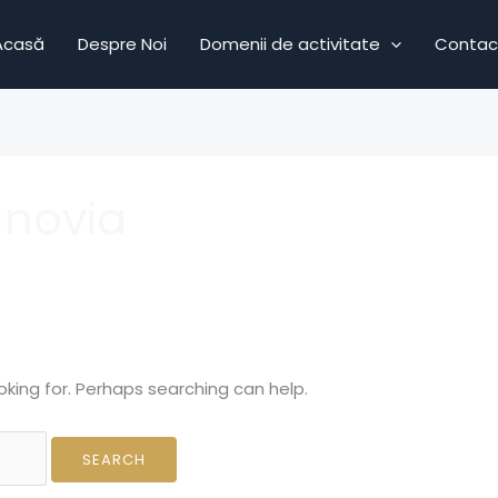
Acasă
Despre Noi
Domenii de activitate
Contac
 novia
oking for. Perhaps searching can help.