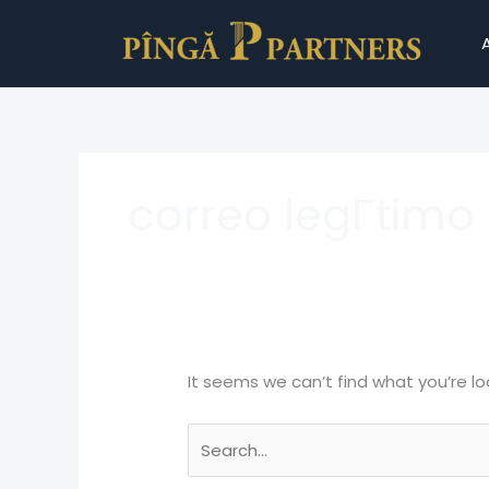
Skip
Search
to
for:
content
correo legГ­timo 
It seems we can’t find what you’re lo