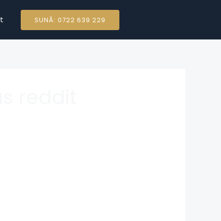
t
SUNĂ: 0722 639 229
s reddit