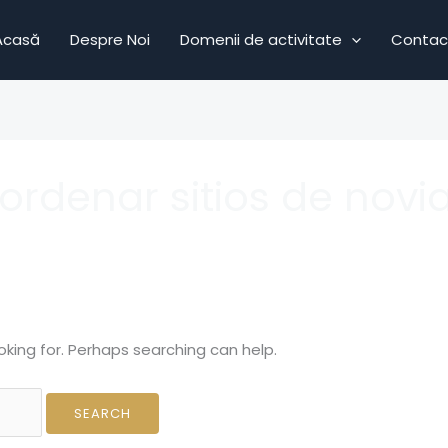
Acasă
Despre Noi
Domenii de activitate
Contac
ordenar sitios de novia
oking for. Perhaps searching can help.