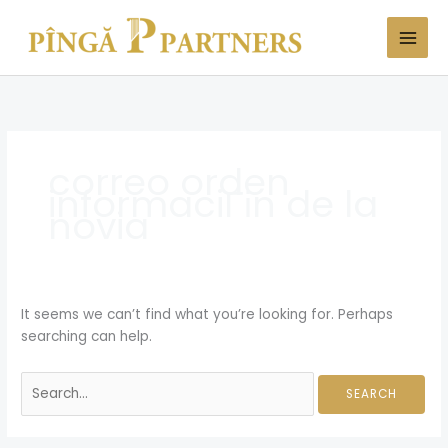
Skip
Search
to
for:
content
correo orden
informaciГіn de la
novia
It seems we can’t find what you’re looking for. Perhaps
searching can help.