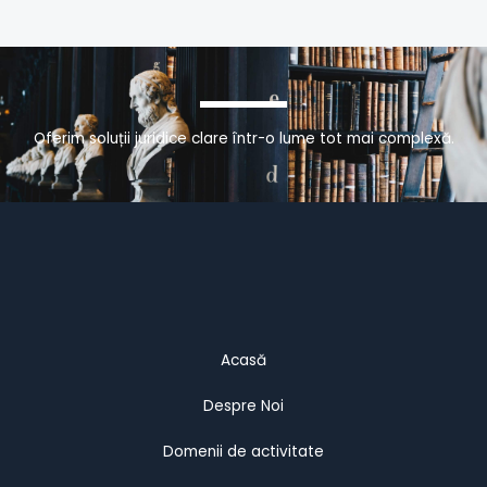
Oferim soluții juridice clare într-o lume tot mai complexă.
Acasă
Despre Noi
Domenii de activitate