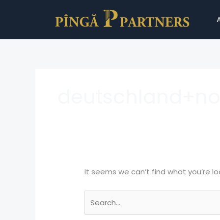
Skip
Search
to
for:
content
deutschland+nor
It seems we can’t find what you’re lo