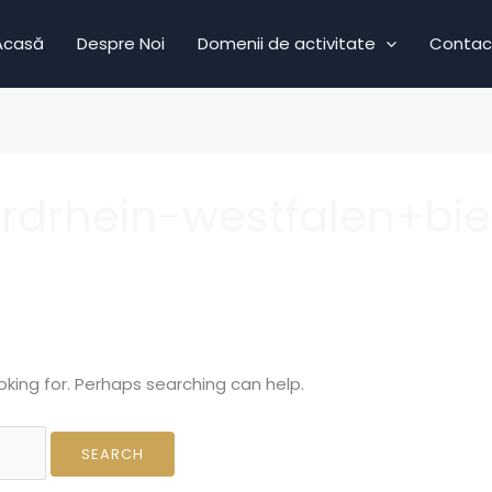
Acasă
Despre Noi
Domenii de activitate
Contac
drhein-westfalen+biel
oking for. Perhaps searching can help.