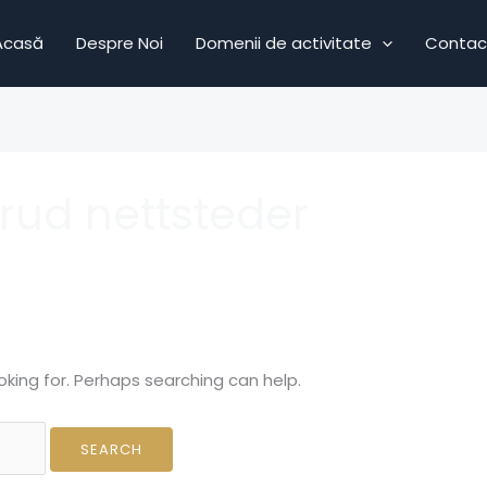
Acasă
Despre Noi
Domenii de activitate
Contac
rud nettsteder
oking for. Perhaps searching can help.