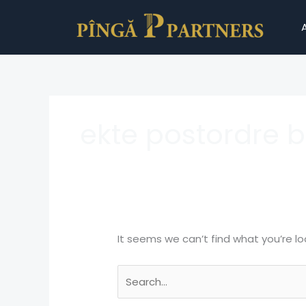
Skip
Search
to
for:
content
ekte postordre b
It seems we can’t find what you’re lo