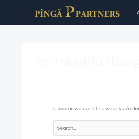
Skip
Search
to
for:
content
en+austria+burg
It seems we can’t find what you’re lo