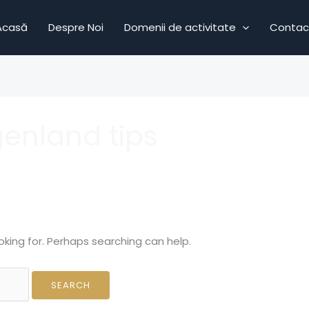
Acasă
Despre Noi
Domenii de activitate
Contac
enland tips
oking for. Perhaps searching can help.