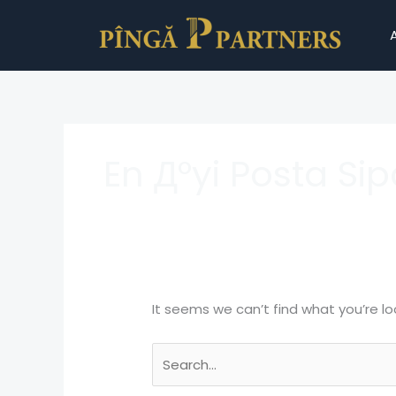
Skip
Search
to
for:
content
En Д°yi Posta Si
It seems we can’t find what you’re lo