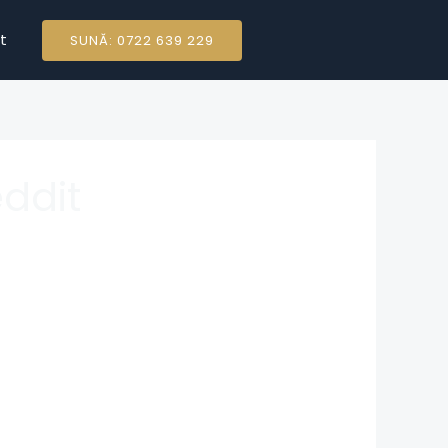
t
SUNĂ: 0722 639 229
eddit