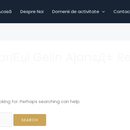
Acasă
Despre Noi
Domenii de activitate
Contac
pariЕџi Gelin AjansД± R
oking for. Perhaps searching can help.