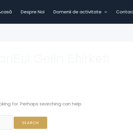
Acasă
Despre Noi
Domenii de activitate
Contac
ariЕџi Gelin Ећirketi
oking for. Perhaps searching can help.