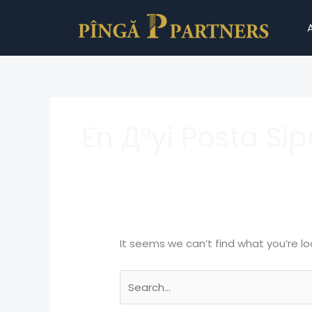
Skip
Search
to
for:
content
En Д°yi Posta Sip
It seems we can’t find what you’re lo