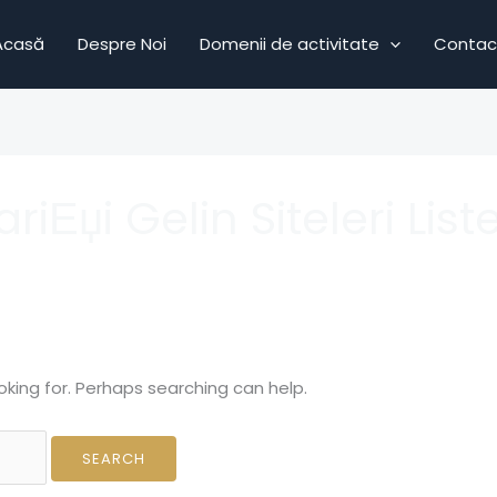
Acasă
Despre Noi
Domenii de activitate
Contac
riЕџi Gelin Siteleri Liste
oking for. Perhaps searching can help.