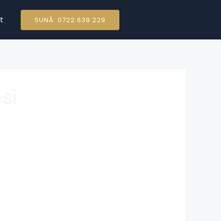
t
SUNĂ: 0722 639 229
si