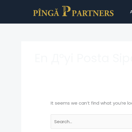
Skip
Search
to
for:
content
En Д°yi Posta Sipa
It seems we can’t find what you’re lo