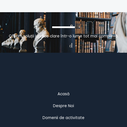
Oferim soluții juridice clare într-o lume tot mai complexă.
Acasă
Despre Noi
Domenii de activitate