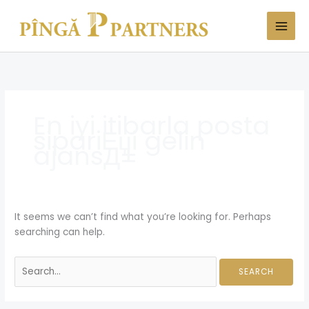
Skip
Search
to
for:
content
En iyi itibarla posta
sipariЕџi gelin
ajansД±
It seems we can’t find what you’re looking for. Perhaps
searching can help.