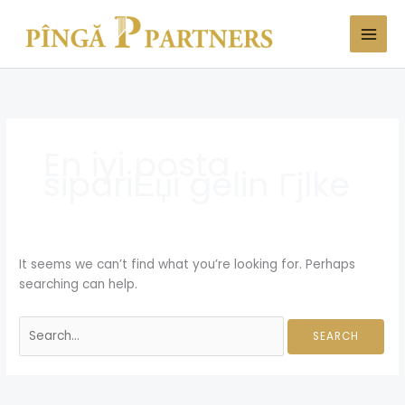
Skip
Search
to
for:
content
En iyi posta
sipariЕџi gelin Гјlke
It seems we can’t find what you’re looking for. Perhaps
searching can help.