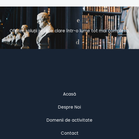
Oferim soluții juridice clare într-o lume tot mai complexă.
Acasă
Despre Noi
Domenii de activitate
Contact