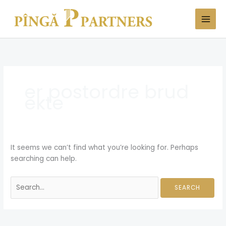
Skip
Search
to
for:
content
er postordre brud
ekte
It seems we can’t find what you’re looking for. Perhaps
searching can help.