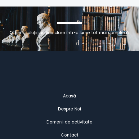
Oferim soluții juridice clare într-o lume tot mai complexă.
Acasă
Despre Noi
Domenii de activitate
Contact