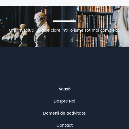
Oferim soluții juridice clare într-o lume tot mai complexă.
Acasă
Despre Noi
Domenii de activitate
Contact