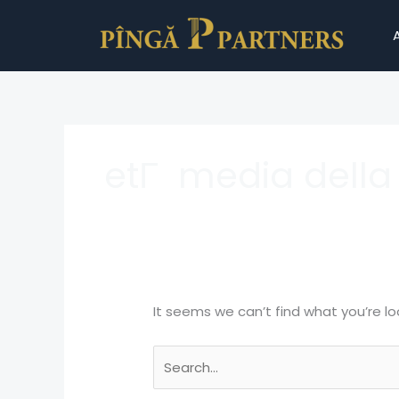
Skip
Search
to
for:
content
etГ media della
It seems we can’t find what you’re lo