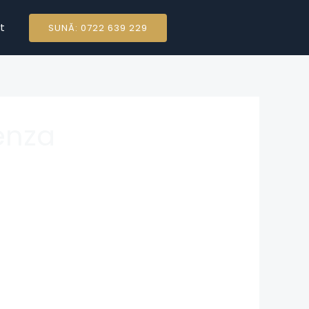
t
SUNĂ: 0722 639 229
enza