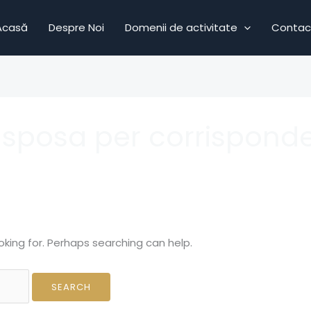
Acasă
Despre Noi
Domenii de activitate
Contac
 sposa per corrispond
oking for. Perhaps searching can help.