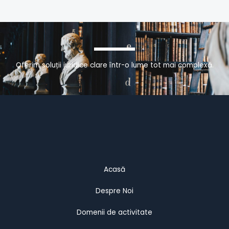
Oferim soluții juridice clare într-o lume tot mai complexă.
Acasă
Despre Noi
Domenii de activitate