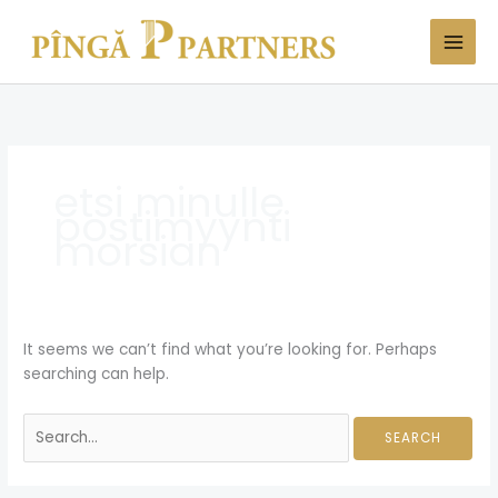
Skip
Search
to
for:
content
etsi minulle
postimyynti
morsian
It seems we can’t find what you’re looking for. Perhaps
searching can help.