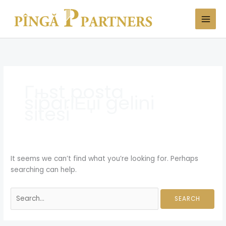
Skip
Search
to
for:
content
Гњst posta
sipariЕџi gelini
sitesi
It seems we can’t find what you’re looking for. Perhaps
searching can help.