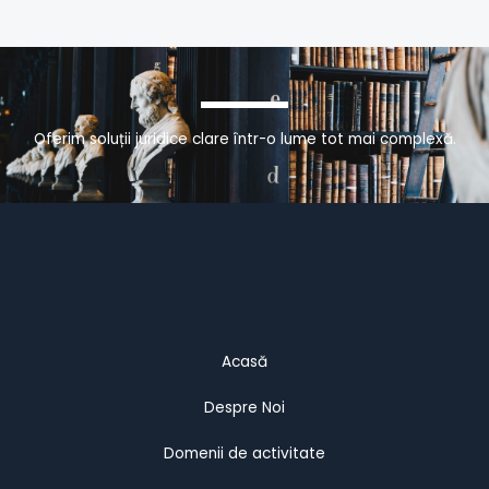
Oferim soluții juridice clare într-o lume tot mai complexă.
Acasă
Despre Noi
Domenii de activitate