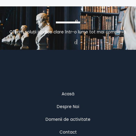
Oferim soluții juridice clare într-o lume tot mai complexă.
Acasă
Despre Noi
Domenii de activitate
Contact