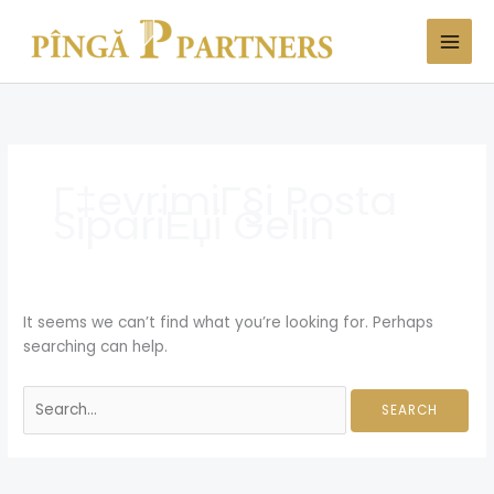
Skip
Search
to
for:
content
Г‡evrimiГ§i Posta
SipariЕџi Gelin
It seems we can’t find what you’re looking for. Perhaps
searching can help.