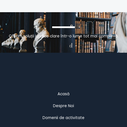
Oferim soluții juridice clare într-o lume tot mai complexă.
Acasă
Despre Noi
Domenii de activitate