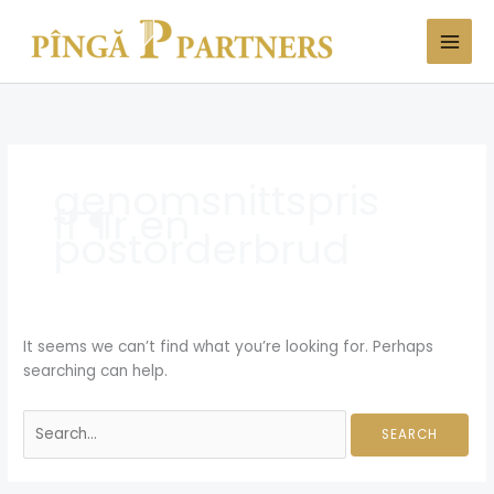
Skip
Search
to
for:
content
genomsnittspris
fГ¶r en
postorderbrud
It seems we can’t find what you’re looking for. Perhaps
searching can help.