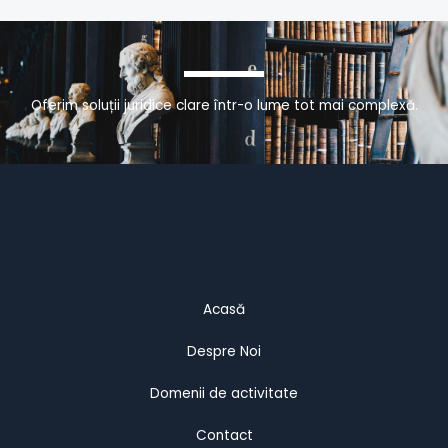
Oferim soluții juridice clare într-o lume tot mai complexă.
Acasă
Despre Noi
Domenii de activitate
Contact