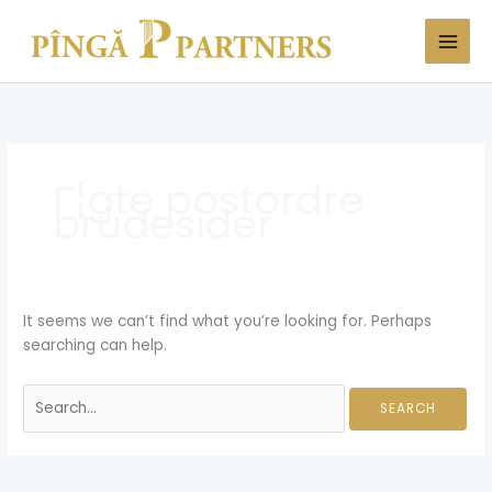
Skip
Search
to
for:
content
Г¦gte postordre
brudesider
It seems we can’t find what you’re looking for. Perhaps
searching can help.