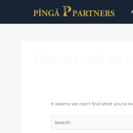
Skip
Search
to
for:
content
historia real de 
It seems we can’t find what you’re lo