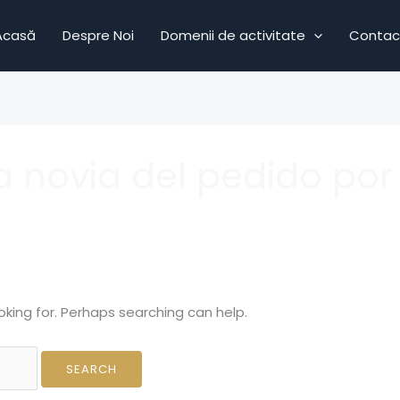
Acasă
Despre Noi
Domenii de activitate
Contac
la novia del pedido por
oking for. Perhaps searching can help.