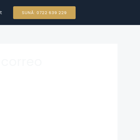
t
SUNĂ: 0722 639 229
 correo