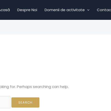
Acasă
Despre Noi
Domenii de activitate
Contac
oking for. Perhaps searching can help.