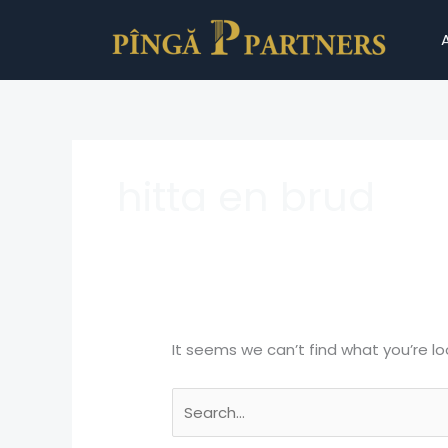
Skip
Search
to
for:
content
hitta en brud
It seems we can’t find what you’re lo