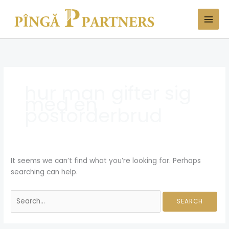
Skip
Search
to
for:
content
hur man gifter sig
med en
postorderbrud
It seems we can’t find what you’re looking for. Perhaps
searching can help.