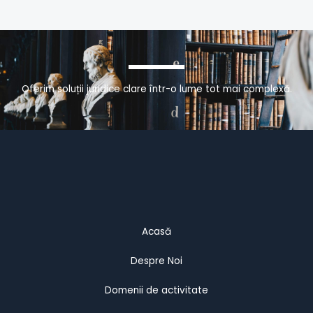
Oferim soluții juridice clare într-o lume tot mai complexă.
Acasă
Despre Noi
Domenii de activitate