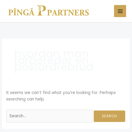
Skip
Search
to
for:
content
hvordan man
forbereder en
postordrebrud
It seems we can’t find what you’re looking for. Perhaps
searching can help.