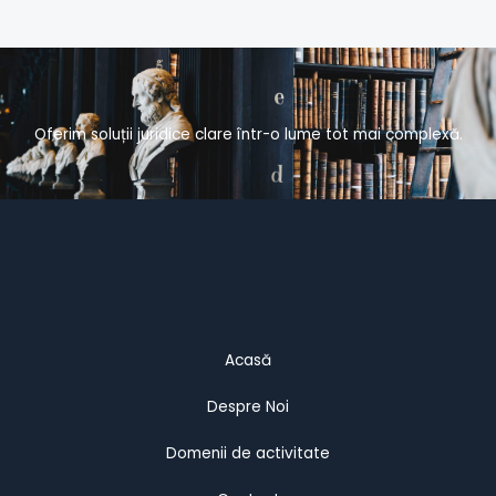
Oferim soluții juridice clare într-o lume tot mai complexă.
Acasă
Despre Noi
Domenii de activitate