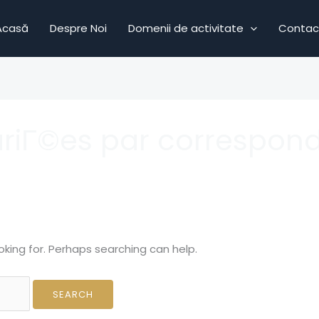
Acasă
Despre Noi
Domenii de activitate
Contac
ariГ©es par correspo
oking for. Perhaps searching can help.