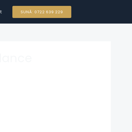
t
SUNĂ: 0722 639 229
ndance