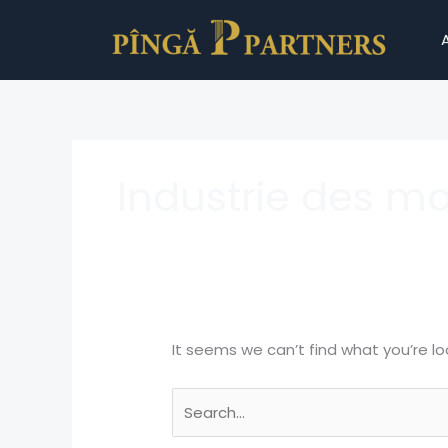
Skip
Search
to
for:
content
Industrie des m
It seems we can’t find what you’re lo