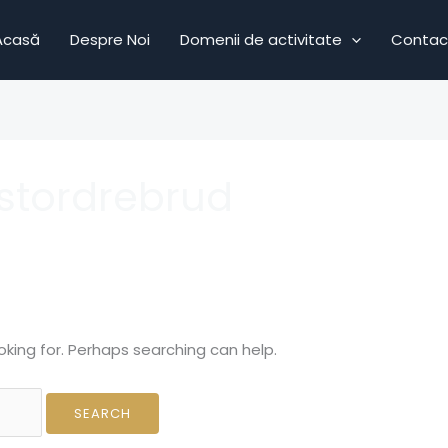
Acasă
Despre Noi
Domenii de activitate
Contac
ostordrebrud
oking for. Perhaps searching can help.