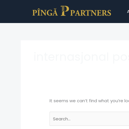
Skip
Search
to
for:
content
internasjonal p
It seems we can’t find what you’re lo