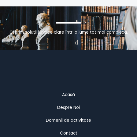
Oferim soluții juridice clare într-o lume tot mai complexă.
Acasă
Despre Noi
Domenii de activitate
Contact