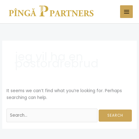
Skip
Search
to
for:
content
jeg vil ha en
postordrebrud
It seems we can’t find what you’re looking for. Perhaps
searching can help.